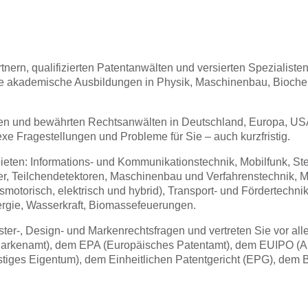
nern, qualifizierten Patentanwälten und versierten Spezialisten 
tigte akademische Ausbildungen in Physik, Maschinenbau, Bioch
gen und bewährten Rechtsanwälten in Deutschland, Europa, US
e Fragestellungen und Probleme für Sie – auch kurzfristig.
bieten: Informations- und Kommunikationstechnik, Mobilfunk, S
, Teilchendetektoren, Maschinenbau und Verfahrenstechnik, M
motorisch, elektrisch und hybrid), Transport- und Fördertechnik
rgie, Wasserkraft, Biomassefeuerungen.
ster-, Design- und Markenrechtsfragen und vertreten Sie vor al
rkenamt), dem EPA (Europäisches Patentamt), dem EUIPO (Amt
istiges Eigentum), dem Einheitlichen Patentgericht (EPG), de