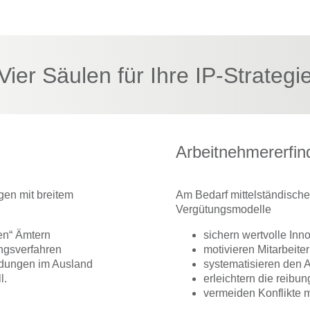
Vier Säulen für Ihre IP-Strategi
Arbeitnehmererfin
gen mit breitem
Am Bedarf mittelständische
Vergütungsmodelle
gen“ Ämtern
sichern wertvolle Inn
ngsverfahren
motivieren Mitarbeite
ldungen im Ausland
systematisieren den 
l.
erleichtern die reibu
vermeiden Konflikte m